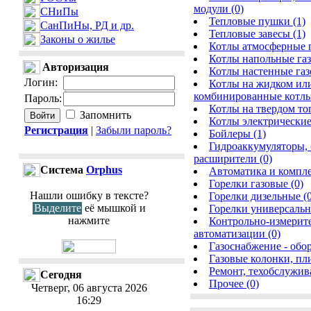
модули (0)
СНиПы
Тепловые пушки (1)
СанПиНы, РД и др.
Тепловые завесы (1)
Законы о жилье
Котлы атмосферные г
Котлы напольные газ
Авторизация
Котлы настенные газ
Логин
:
Котлы на жидком или
комбинированные котлы
Пароль
:
Котлы на твердом то
Запомнить
Котлы электрические
Регистрация
|
Забыли пароль?
Бойлеры (1)
Гидроаккумуляторы,
расширители (0)
Cистема
Orphus
Автоматика и компле
Горелки газовые (0)
Нашли ошибку в тексте?
Горелки дизельные (0
Выделите
её мышкой и
Горелки универсальн
нажмите
Контрольно-измерите
автоматизации (0)
Газоснабжение - обо
Газовые колонки, пли
Ремонт, техобслужив
Сегодня
Прочее (0)
Четверг, 06 августа 2026
16:29