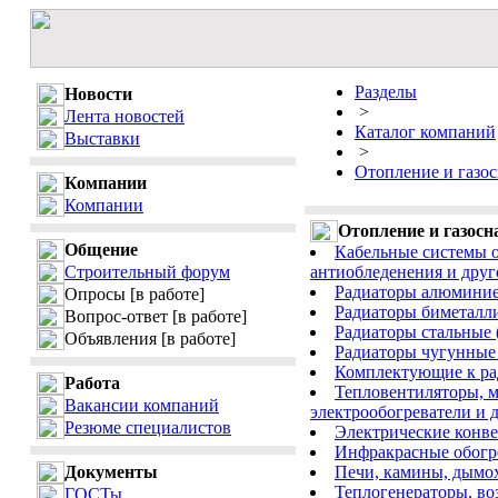
Разделы
Новости
>
Лента новостей
Каталог компаний
Выставки
>
Отопление и газо
Компании
Компании
Отопление и газосн
Общение
Кабельные системы о
Строительный форум
антиобледенения и друг
Радиаторы алюминие
Опросы
[в работе]
Радиаторы биметалли
Вопрос-ответ
[в работе]
Радиаторы стальные 
Объявления
[в работе]
Радиаторы чугунные 
Комплектующие к рад
Работа
Тепловентиляторы, м
Вакансии компаний
электрообогреватели и д
Резюме специалистов
Электрические конве
Инфракрасные обогре
Документы
Печи, камины, дымох
Теплогенераторы, во
ГОСТы