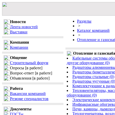
Разделы
Новости
>
Лента новостей
Каталог компаний
Выставки
>
Отопление и газосн
Компании
Компании
Отопление и газоснаб
Общение
Кабельные системы обог
Строительный форум
другое оборудование (0)
Радиаторы алюминиевые
Опросы
[в работе]
Радиаторы биметалличе
Вопрос-ответ
[в работе]
Радиаторы стальные (0)
Объявления
[в работе]
Радиаторы чугунные (0
Комплектующие к радиа
Работа
Тепловентиляторы, масл
Вакансии компаний
оборудование (0)
Резюме специалистов
Электрические конвекто
Инфракрасные обогрева
Документы
Печи, камины, дымоходы
Теплогенераторы, возду
ГОСТы