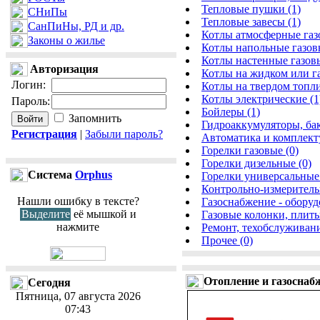
Тепловые пушки (1)
СНиПы
Тепловые завесы (1)
СанПиНы, РД и др.
Котлы атмосферные газ
Законы о жилье
Котлы напольные газовы
Котлы настенные газовы
Авторизация
Котлы на жидком или г
Логин
:
Котлы на твердом топли
Котлы электрические (1
Пароль
:
Бойлеры (1)
Запомнить
Гидроаккумуляторы, ба
Регистрация
|
Забыли пароль?
Автоматика и комплекту
Горелки газовые (0)
Горелки дизельные (0)
Cистема
Orphus
Горелки универсальные 
Контрольно-измеритель
Нашли ошибку в тексте?
Газоснабжение - обору
Выделите
её мышкой и
Газовые колонки, плиты
нажмите
Ремонт, техобслуживани
Прочее (0)
Отопление и газоснаб
Сегодня
Пятница, 07 августа 2026
07:43