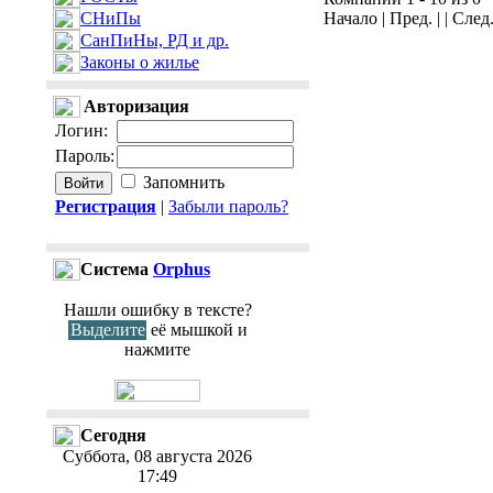
СНиПы
Начало | Пред. | | След
СанПиНы, РД и др.
Законы о жилье
Авторизация
Логин
:
Пароль
:
Запомнить
Регистрация
|
Забыли пароль?
Cистема
Orphus
Нашли ошибку в тексте?
Выделите
её мышкой и
нажмите
Сегодня
Суббота, 08 августа 2026
17:49