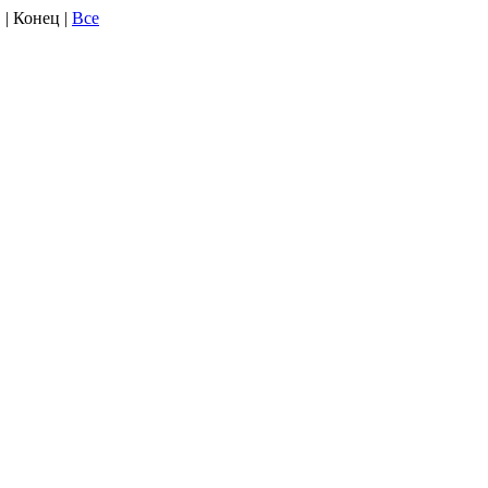
. | Конец |
Все