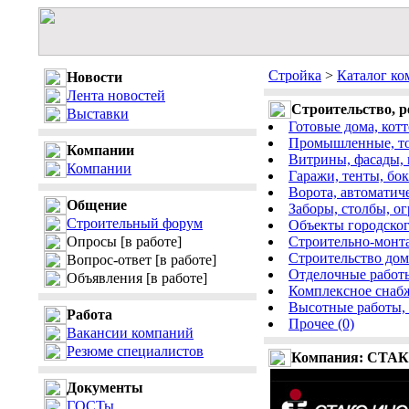
Стройка
>
Каталог к
Новости
Лента новостей
Строительство, р
Выставки
Готовые дома, котт
Промышленные, тор
Компании
Витрины, фасады, н
Компании
Гаражи, тенты, бок
Ворота, автоматич
Общение
Заборы, столбы, ог
Строительный форум
Объекты городского
Опросы
[в работе]
Cтроительно-монта
Cтроительство домо
Вопрос-ответ
[в работе]
Отделочные работы
Объявления
[в работе]
Комплексное снабж
Высотные работы,
Работа
Прочее (0)
Вакансии компаний
Резюме специалистов
Компания: СТА
Документы
ГОСТы