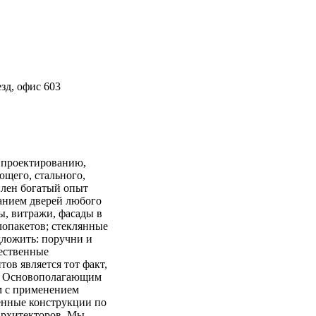
езд, офис 603
проектированию,
щего, стального,
плен богатый опыт
ванием дверей любого
ы, витражи, фасады в
лопакетов; стеклянные
дложить: поручни и
чественные
в является тот факт,
ея. Основополагающим
м с применением
енные конструкции по
архитекторов. Мы