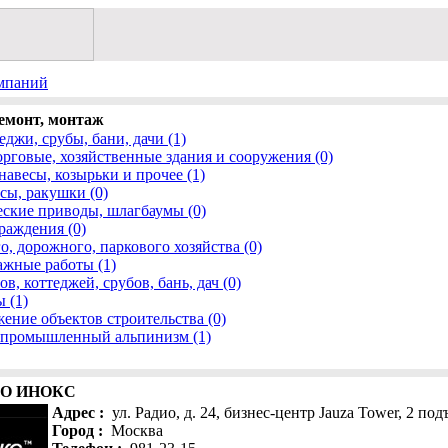
омпаний
емонт, монтаж
еджи, срубы, бани, дачи (1)
говые, хозяйственные здания и сооружения (0)
авесы, козырьки и прочее (1)
сы, ракушки (0)
еские приводы, шлагбаумы (0)
раждения (0)
, дорожного, паркового хозяйства (0)
жные работы (1)
в, коттеджей, срубов, бань, дач (0)
 (1)
ение объектов строительства (0)
 промышленный альпинизм (1)
КО ИНОКС
Адрес :
ул. Радио, д. 24, бизнес-центр Jauza Tower, 2 под
Город :
Москва