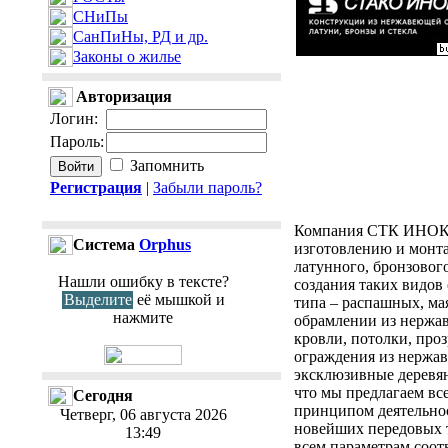
СНиПы
СанПиНы, РД и др.
Законы о жилье
Авторизация
Логин
:
Пароль
:
Запомнить
Регистрация
|
Забыли пароль?
Компания СТК ИНОКС
Cистема
Orphus
изготовлению и монта
латунного, бронзовог
Нашли ошибку в тексте?
создания таких видов
Выделите
её мышкой и
типа – распашных, ма
нажмите
обрамлении из нержав
кровли, потолки, про
ограждения из нержав
эксклюзивные деревян
что мы предлагаем вс
Сегодня
принципом деятельно
Четверг, 06 августа 2026
новейших передовых т
13:49
всем параметрам соот