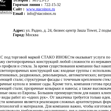
Телефон :
981-23-15
Горячая линия :
722-15-32
Сайт :
www.stacoinox.ru
Email :
info@stacoinox.ru
Адрес:
ул. Радио, д. 24, бизнес-центр Jauza Tower, 2 подъ
Город:
Москва
 под торговой маркой СТАКО ИНОКСтм оказывает услуги по 
жу светопрозрачных конструкций любой сложности из нержавею
о профиля и стекла. За время существования компании был нако
 светопрозрачных конструкций как: входные группы с использо
ятниковых, раздвижных, револьверных, автоматических; витрин
еющей стали; структурные фасады с точечным креплением стек
зрачные купола и зимние сады. Кроме того, компания готова пре
еющей стали; прозрачные козырьки и навесы; а также высокока
ные окна из Европы. Большим преимуществом для наших клиенто
е виды работ из «одних рук». От заказчика требуется только ид
сти компании является реализация сложных архитектурных фор
ехнологий и материалов. Для компании важно, чтобы изготовл
ветствовали требованиям сегодняшнего дня и передовым идеям 