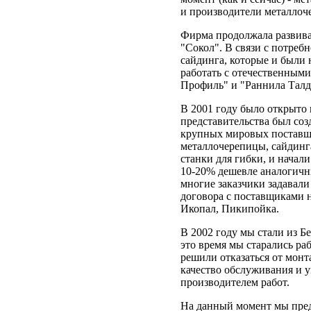
и производители металлоч
Фирма продолжала развиват
"Сокол". В связи с потре
сайдинга, которые и были 
работать с отечественным
Профиль" и "Раннила Талд
В 2001 году было открыто 
представительства был со
крупных мировых поставщи
металлочерепицы, сайдинг
станки для гибки, и начал
10-20% дешевле аналогичн
многие заказчики задавал
договора с поставщиками н
Икопал, Пикипойка.
В 2002 году мы стали из Бе
это время мы старались ра
решили отказаться от монт
качество обслуживания и 
производителем работ.
На данный момент мы пред