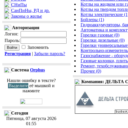
Котлы на жидком или г
СНиПы
Котлы на твердом топли
СанПиНы, РД и др.
Котлы электрические (1
Законы о жилье
Бойлеры (1)
Гидроаккумуляторы, ба
Авторизация
Автоматика и комплекту
Логин
:
Горелки газовые (0)
Горелки дизельные (0)
Пароль
:
Горелки универсальные 
Запомнить
Контрольно-измеритель
Регистрация
|
Забыли пароль?
Газоснабжение - обору
Газовые колонки, плиты
Ремонт, техобслуживани
Cистема
Orphus
Прочее (0)
Нашли ошибку в тексте?
Компания: ДЕЛЬТА 
Выделите
её мышкой и
нажмите
Сегодня
Пятница, 07 августа 2026
01:55