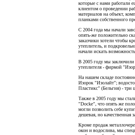
которые с нами работали 
клиентом о проведении раб
материалов на объект, ко
планками собственного пр
С 2004 года мы начали зав
опять-же положительно ска
заказчики хотели чтобы кр
утеплитель, и подкровель
начали искать возможность 
В 2005 году мы заключили
утеплителя - фирмой "Изор
На нашем складе постоянн
Изорок "Изолайт"; водосто
Пластикс" (Бельгия) - три 
Также в 2005 году мы ста
"Docke", что опять же пол
могли позволить себе купи
дешевая, но качественная з
Кроме продаж металлочере
окон и водослива, мы спец