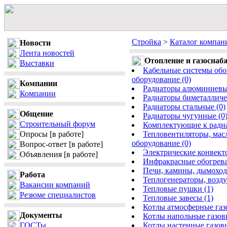
Стройка
>
Каталог компан
Новости
Лента новостей
Отопление и газоснаб
Выставки
Кабельные системы обог
оборудование (0)
Компании
Радиаторы алюминиевые
Компании
Радиаторы биметалличе
Радиаторы стальные (0)
Общение
Радиаторы чугунные (0
Строительный форум
Комплектующие к радиа
Опросы
[в работе]
Тепловентиляторы, масл
оборудование (0)
Вопрос-ответ
[в работе]
Электрические конвекто
Объявления
[в работе]
Инфракрасные обогрева
Печи, камины, дымоходы
Работа
Теплогенераторы, возду
Вакансии компаний
Тепловые пушки (1)
Резюме специалистов
Тепловые завесы (1)
Котлы атмосферные газ
Документы
Котлы напольные газовы
ГОСТы
Котлы настенные газовы