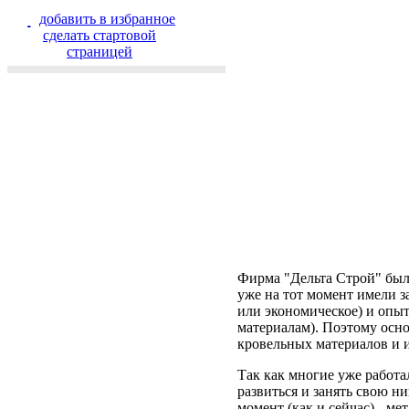
добавить в избранное
cделать стартовой
страницей
Фирма "Дельта Строй" была
уже на тот момент имели з
или экономическое) и опыт
материалам). Поэтому осн
кровельных материалов и 
Так как многие уже работа
развиться и занять свою н
момент (как и сейчас) - 