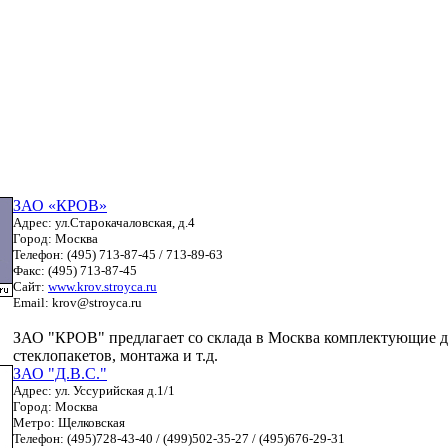
ЗАО «КРОВ»
Адрес: ул.Старокачаловская, д.4
Город: Москва
Телефон: (495) 713-87-45 / 713-89-63
Факс: (495) 713-87-45
Сайт:
www.krov.stroyca.ru
Email: krov@stroyca.ru
ЗАО "КРОВ" предлагает со склада в Москва комплектующие д
стеклопакетов, монтажа и т.д.
ЗАО "Д.В.С."
Адрес: ул. Уссурийская д.1/1
Город: Москва
Метро: Щелковская
Телефон: (495)728-43-40 / (499)502-35-27 / (495)676-29-31