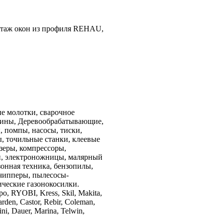
нтаж окон из профиля REHAU,
е молотки, сварочное
шины, Деревообрабатывающие,
 помпы, насосы, тиски,
 точильные станки, клеевые
зеры, компрессоры,
и, электроножницы, малярный
онная техника, бензопилы,
 чипперы, пылесосы-
ические газонокосилки.
o, RYOBI, Kress, Skil, Makita,
arden, Castor, Rebir, Coleman,
, Dauer, Marina, Telwin,