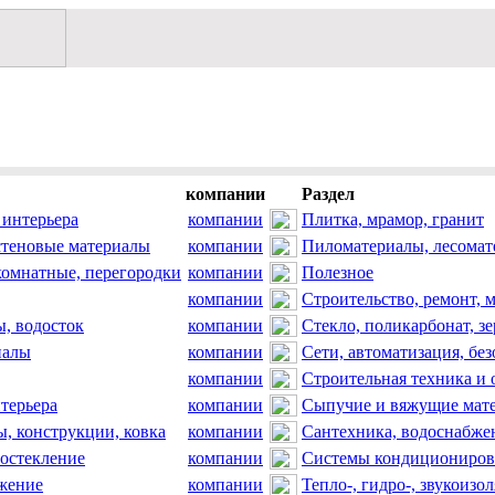
компании
Раздел
 интерьера
компании
Плитка, мрамор, гранит
стеновые материалы
компании
Пиломатериалы, лесома
комнатные, перегородки
компании
Полезное
компании
Строительство, ремонт, 
, водосток
компании
Стекло, поликарбонат, зе
иалы
компании
Сети, автоматизация, без
компании
Строительная техника и 
терьера
компании
Сыпучие и вяжущие мате
ы, конструкции, ковка
компании
Сантехника, водоснабже
 остекление
компании
Системы кондициониров
жение
компании
Тепло-, гидро-, звукоизо