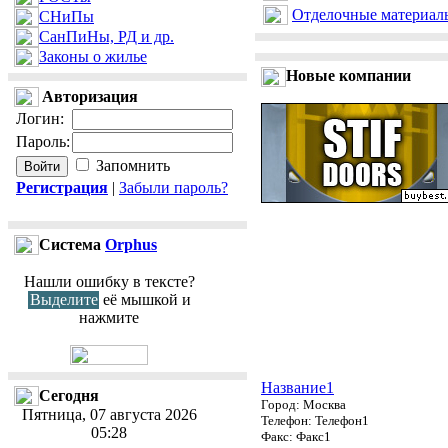
Отделочные материал
СНиПы
СанПиНы, РД и др.
Законы о жилье
Новые компании
Авторизация
Логин
:
Пароль
:
Запомнить
Регистрация
|
Забыли пароль?
Cистема
Orphus
Нашли ошибку в тексте?
Выделите
её мышкой и
нажмите
Название1
Сегодня
Город: Москва
Пятница, 07 августа 2026
Телефон: Телефон1
05:28
Факс: Факс1