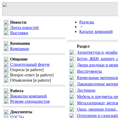
Разделы
Новости
>
Лента новостей
Каталог компаний
Выставки
Компании
Раздел
Компании
Архитектура и дизайн
Бетон, ЖБИ, кирпич, 
Общение
Строительный форум
Двери входные и меж
Опросы
[в работе]
Инструменты
Вопрос-ответ
[в работе]
Кровельные материалы
Объявления
[в работе]
Лакокрасочные матер
Лестницы
Работа
Вакансии компаний
Мебель и предметы ин
Резюме специалистов
Металлопрокат, метиз
Окна, оконные блоки,
Документы
Отопление и газоснаб
ГОСТы