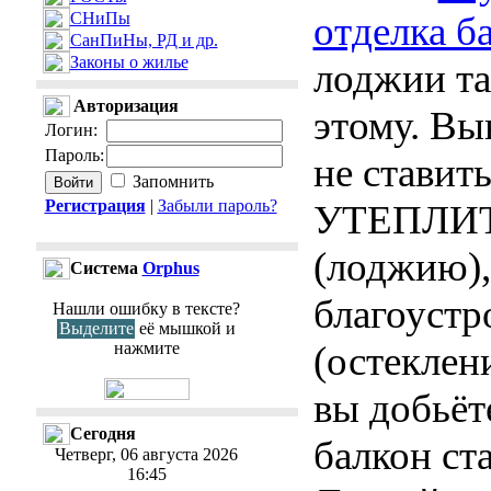
СНиПы
отделка б
СанПиНы, РД и др.
Законы о жилье
лоджии та
Авторизация
этому. Вы
Логин
:
Пароль
:
не ставит
Запомнить
Регистрация
|
Забыли пароль?
УТЕПЛИТ
(лоджию),
Cистема
Orphus
благоустр
Нашли ошибку в тексте?
Выделите
её мышкой и
нажмите
(остеклен
вы добьёте
Сегодня
балкон ста
Четверг, 06 августа 2026
16:45