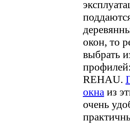
эксплуата
поддаются
деревянны
окон, то 
выбрать и
профилей
REHAU.
окна
из э
очень удо
практичны