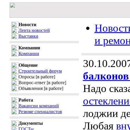
Новости
Новости
Лента новостей
Выставки
и ремо
Компании
Компании
30.10.200
Общение
Строительный форум
балконов
Опросы
[в работе]
Вопрос-ответ
[в работе]
Надо сказ
Объявления
[в работе]
остеклени
Работа
Вакансии компаний
лоджии де
Резюме специалистов
Любая
вн
Документы
ГОСТы