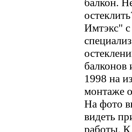
балкон. Не
остеклить
Имтэкс" с
специализ
остеклени
балконов 
1998 на и
монтаже о
На фото в
видеть п
работы. К