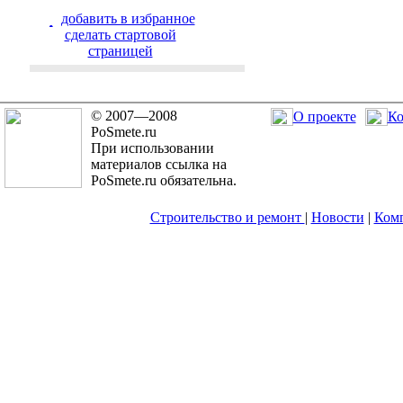
добавить в избранное
cделать стартовой
страницей
© 2007—2008
О проекте
Ко
PoSmete.ru
При использовании
материалов ссылка на
PoSmete.ru обязательна.
Строительство и ремонт
|
Новости
|
Ком