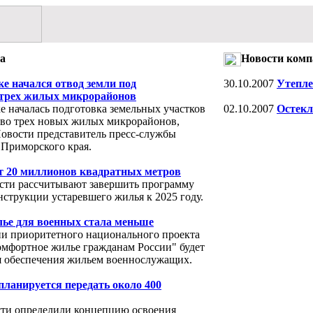
а
Новости комп
е начался отвод земли под
30.10.2007
Утепле
 трех жилых микрорайонов
е началась подготовка земельных участков
02.10.2007
Остекл
тво трех новых жилых микрорайонов,
вости представитель пресс-службы
Приморского края.
ет 20 миллионов квадратных метров
сти рассчитывают завершить программу
нструкции устаревшего жилья к 2025 году.
лье для военных стала меньше
и приоритетного национального проекта
омфортное жилье гражданам России" будет
я обеспечения жильем военнослужащих.
планируется передать около 400
ти определили концепцию освоения