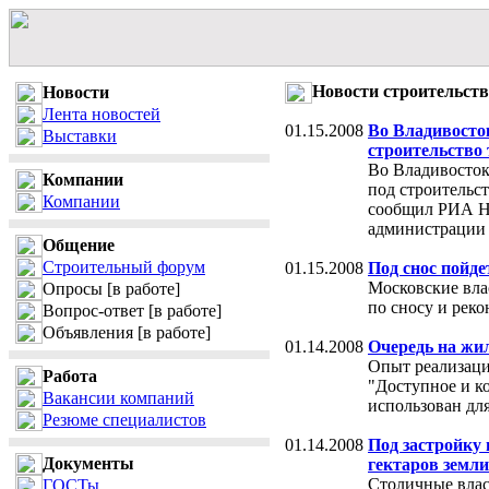
Новости строительств
Новости
Лента новостей
01.15.2008
Во Владивосток
Выставки
строительство
Во Владивосток
Компании
под строительс
Компании
сообщил РИА Но
администрации 
Общение
Строительный форум
01.15.2008
Под снос пойд
Московские вла
Опросы
[в работе]
по сносу и реко
Вопрос-ответ
[в работе]
Объявления
[в работе]
01.14.2008
Очередь на жи
Опыт реализаци
Работа
"Доступное и к
Вакансии компаний
использован дл
Резюме специалистов
01.14.2008
Под застройку 
Документы
гектаров земли
Столичные влас
ГОСТы