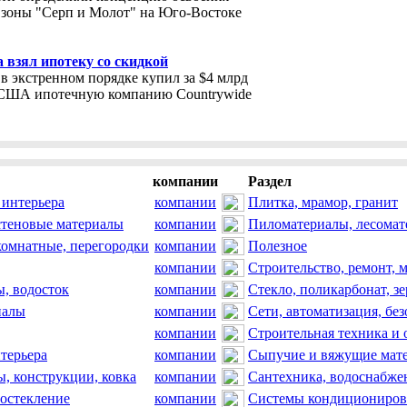
зоны "Серп и Молот" на Юго-Востоке
a взял ипотеку со скидкой
 в экстренном порядке купил за $4 млрд
США ипотечную компанию Countrywide
компании
Раздел
 интерьера
компании
Плитка, мрамор, гранит
стеновые материалы
компании
Пиломатериалы, лесома
комнатные, перегородки
компании
Полезное
компании
Строительство, ремонт, 
, водосток
компании
Стекло, поликарбонат, зе
иалы
компании
Сети, автоматизация, без
компании
Строительная техника и 
терьера
компании
Сыпучие и вяжущие мате
ы, конструкции, ковка
компании
Сантехника, водоснабже
 остекление
компании
Системы кондициониров