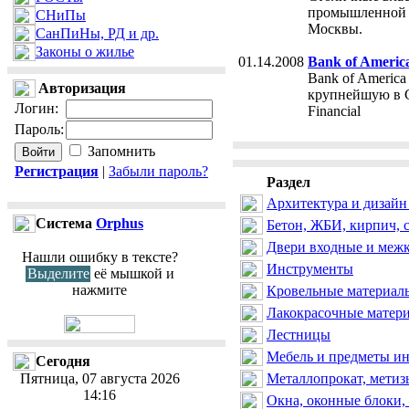
промышленной 
СНиПы
Москвы.
СанПиНы, РД и др.
Законы о жилье
01.14.2008
Bank of Americ
Bank of America
Авторизация
крупнейшую в 
Логин
:
Financial
Пароль
:
Запомнить
Регистрация
|
Забыли пароль?
Раздел
Архитектура и дизайн
Cистема
Orphus
Бетон, ЖБИ, кирпич, 
Двери входные и меж
Нашли ошибку в тексте?
Инструменты
Выделите
её мышкой и
нажмите
Кровельные материалы
Лакокрасочные матер
Лестницы
Мебель и предметы ин
Сегодня
Пятница, 07 августа 2026
Металлопрокат, метиз
14:16
Окна, оконные блоки,